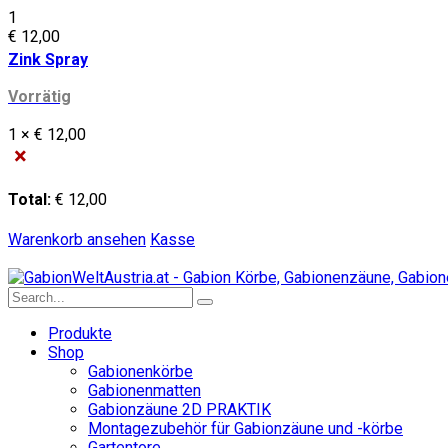
1
€
12,00
Zink Spray
Vorrätig
1 ×
€
12,00
×
Total:
€
12,00
Warenkorb ansehen
Kasse
Produkte
Shop
Gabionenkörbe
Gabionenmatten
Gabionzäune 2D PRAKTIK
Montagezubehör für Gabionzäune und -körbe
Gartentore