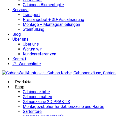
Gabionen Blumentöpfe
Services
Transport
Preisangebot + 3D-Visualisierung
Montage + Montageanleitungen
Steinfüllung
Blog
Über uns
Über uns
Warum wir
Kundenreferenzen
Kontakt
🤍 Wunschliste
Produkte
Shop
Gabionenkörbe
Gabionenmatten
Gabionzäune 2D PRAKTIK
Montagezubehör für Gabionzäune und -körbe
Gartentore