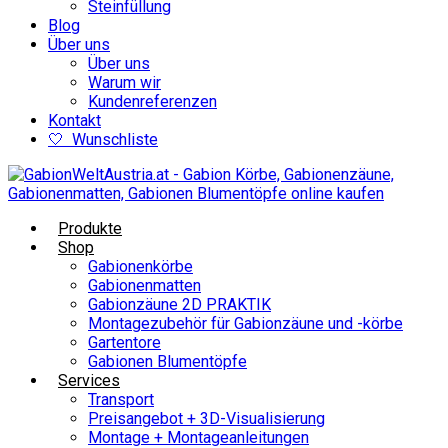
Steinfüllung
Blog
Über uns
Über uns
Warum wir
Kundenreferenzen
Kontakt
🤍 Wunschliste
Produkte
Shop
Gabionenkörbe
Gabionenmatten
Gabionzäune 2D PRAKTIK
Montagezubehör für Gabionzäune und -körbe
Gartentore
Gabionen Blumentöpfe
Services
Transport
Preisangebot + 3D-Visualisierung
Montage + Montageanleitungen