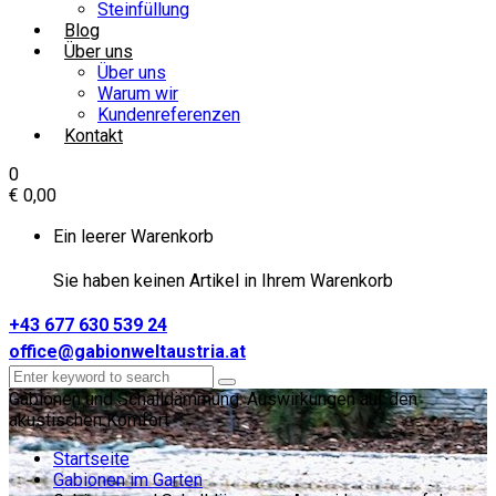
Steinfüllung
Blog
Über uns
Über uns
Warum wir
Kundenreferenzen
Kontakt
0
€
0,00
Ein leerer Warenkorb
Sie haben keinen Artikel in Ihrem Warenkorb
+43 677 630 539 24
office@gabionweltaustria.at
Gabionen und Schalldämmung: Auswirkungen auf den
akustischen Komfort
Startseite
Gabionen im Garten