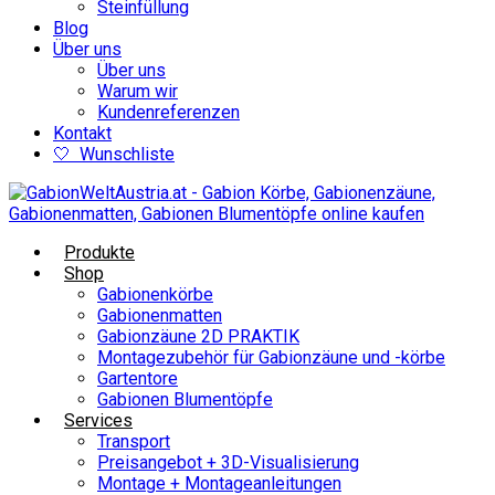
Steinfüllung
Blog
Über uns
Über uns
Warum wir
Kundenreferenzen
Kontakt
🤍 Wunschliste
Produkte
Shop
Gabionenkörbe
Gabionenmatten
Gabionzäune 2D PRAKTIK
Montagezubehör für Gabionzäune und -körbe
Gartentore
Gabionen Blumentöpfe
Services
Transport
Preisangebot + 3D-Visualisierung
Montage + Montageanleitungen