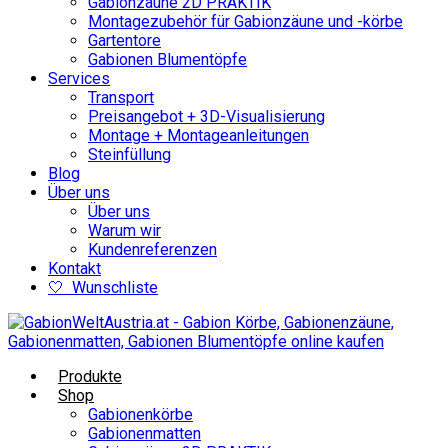
Gabionzäune 2D PRAKTIK
Montagezubehör für Gabionzäune und -körbe
Gartentore
Gabionen Blumentöpfe
Services
Transport
Preisangebot + 3D-Visualisierung
Montage + Montageanleitungen
Steinfüllung
Blog
Über uns
Über uns
Warum wir
Kundenreferenzen
Kontakt
🤍 Wunschliste
Produkte
Shop
Gabionenkörbe
Gabionenmatten