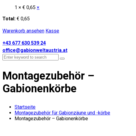
1 ×
€
0,65
×
Total:
€
0,65
Warenkorb ansehen
Kasse
+43 677 630 539 24
office@gabionweltaustria.at
Montagezubehör –
Gabionenkörbe
Startseite
Montagezubehör für Gabionzäune und -körbe
Montagezubehör – Gabionenkörbe