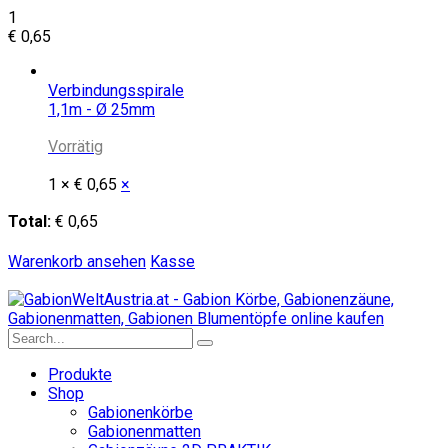
1
€
0,65
Verbindungsspirale
1,1m - Ø 25mm
Vorrätig
1 ×
€
0,65
×
Total:
€
0,65
Warenkorb ansehen
Kasse
Produkte
Shop
Gabionenkörbe
Gabionenmatten