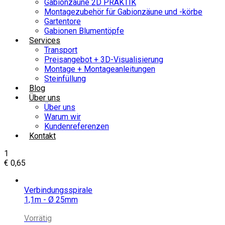
Gabionzäune 2D PRAKTIK
Montagezubehör für Gabionzäune und -körbe
Gartentore
Gabionen Blumentöpfe
Services
Transport
Preisangebot + 3D-Visualisierung
Montage + Montageanleitungen
Steinfüllung
Blog
Über uns
Über uns
Warum wir
Kundenreferenzen
Kontakt
1
€
0,65
Verbindungsspirale
1,1m - Ø 25mm
Vorrätig